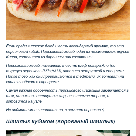
Если среди кипрских блюд и есть легендарный аромат, то это
персиковый кебаб. Персиковый кебаб, один из незаменимых вкусов
Кипра, готовится из баранины или козлятины.
Персиковый кебаб, названный в честь шеф-повара Али (по-
турецки персиковый SheftALI), наполнен петрушкой и специями.
После того, как они превращаются в тефтели, их готовят на
гриле и подают с гарнирами.
Самая важная особенность персикового шашлыка заключается в
том, что мясо завернуто в жир, называемое терпом, и
готовится на угле.
Не поймите меня неправильно, в нем нет персиков :)
Шашлык кубиком (ворованый шашлык)