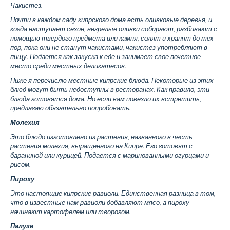
Чакистез.
Почти в каждом саду кипрского дома есть оливковые деревья, и
когда наступает сезон, незрелые оливки собирают, разбивают с
помощью твердого предмета или камня, солят и хранят до тех
пор, пока они не станут чакистами, чакистез употребляют в
пищу. Подается как закуска к еде и занимает свое почетное
место среди местных деликатесов.
Ниже я перечислю местные кипрские блюда. Некоторые из этих
блюд могут быть недоступны в ресторанах. Как правило, эти
блюда готовятся дома. Но если вам повезло их встретить,
предлагаю обязательно попробовать.
Молехия
Это блюдо изготовлено из растения, названного в честь
растения молехия, выращенного на Кипре. Его готовят с
бараниной или курицей. Подается с маринованными огурцами и
рисом.
Пироху
Это настоящие кипрские равиоли. Единственная разница в том,
что в известные нам равиоли добавляют мясо, а пироху
начинают картофелем или творогом.
Палузе